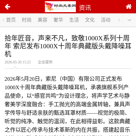
资讯
首页
时尚
美容
奢华
生活
文化
活动
拾年匠音，声来不凡，致敬1000X系列十周
年 索尼发布1000X十周年典藏版头戴降噪耳
机
2026-05-20 15:23 企业提供
2026年5月20日，索尼（中国）有限公司正式发布
1000X十周年典藏版头戴降噪耳机，承袭旗舰系列产
品使命，以“感官共鸣”为设计理念，将声学艺术与静
奢美学深度融合：手工抛光的高端金属转轴，兼具声
学传导与舒适亲肤的甄选耳罩材质——视觉的极简、
听觉的纯净、触觉的温润，在此相得益彰。这款典藏
之作以匠心传承与技术革新的内在共振，搭建起音乐