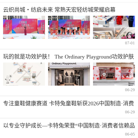
云织尚城・纺启未来 常熟天宏轻纺城荣耀启幕
07-01
玩的就是功效护肤！ The Ordinary Playground功效护肤
游乐场限时登陆广州东山口
06-29
专注童鞋健康赛道 卡特兔童鞋斩获2026中国制造·消费
者信赖品牌
06-29
以专业守护成长—卡特兔荣登“中国制造·消费者信赖品
牌”榜单
06-05