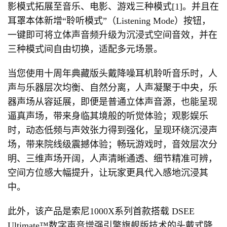
影模式拓展至音乐、电影、游戏三种模式[1]。并且在
耳罩本体新增“聆听模式”（Listening Mode）按钮，
一键即可将立体声音频升级为沉浸式空间音效，并在
三种模式间自由切换，适配多元场景。
当您使用十周年典藏版头戴降噪耳机聆听音乐时，人
声与乐器层次均衡、自然分离，人声凝聚于中央，乐
器声场从容延展，即便是普通立体声音源，也能呈现
逼真声场，带来身临其境般的听觉体验；观影娱乐
时，动态低频与声效张力得到强化，呈现环绕沉浸声
场，带来院线级震撼体验；畅玩游戏时，音效层次分
明、三维声场开阔，人声清晰通透、细节精准可辨，
空间方位感大幅提升，让玩家更具代入感地沉浸其
中。
此外，该产品是索尼1000X系列首款搭载 DSEE
Ultimate™数字声音增强引擎旗舰版技术的头戴式降