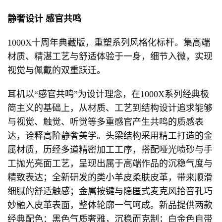
静奢设计 感官共鸣
1000X十周年典藏版，重塑系列风格化标杆。集高端
材质、精湛工艺与舒适体验于一身，细节入微，实现
视觉与佩戴的双重跃迁。
耳机以“感官共鸣”为设计理念，在1000X系列经典极
简主义的基础上，从材质、工艺到结构设计追求能够
与视觉、触觉、听觉等多重感官产生共鸣的质感表
达，诠释高阶静奢美学。头梁结构采用精工打造的金
属材质，历经多道精密加工工序，搭配哑光喷砂与手
工抛光亮面工艺，呈现出属于高端作品的沉稳气度与
精致表达；全新研发的类小羊皮柔肤皮革，带来顺滑
细腻的舒适触感；金属按键与隐匿式麦克风拾音孔巧
妙融入皮革表面，整体轮廓一气呵成。新品提供两款
经典配色：黑色气质奢雅，沉稳而克制；白金色自带